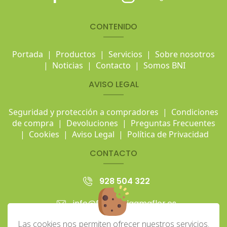
CONTENIDO
Portada
|
Productos
|
Servicios
|
Sobre nosotros
|
Noticias
|
Contacto
|
Somos BNI
AVISO LEGAL
Seguridad y protección a compradores
|
Condiciones
de compra
|
Devoluciones
|
Preguntas Frecuentes
|
Cookies
|
Aviso Legal
|
Política de Privacidad
CONTACTO
928 504 322
info@floristeriaamaflor.es
Las cookies nos permiten ofrecer nuestros servicios.
Avd. Escaleritas 161 (Los Tarahales)