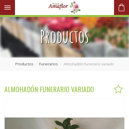
Toggle navigation
Productos
Productos
Funerarios
Almohadón funerario variado
ALMOHADÓN FUNERARIO VARIADO