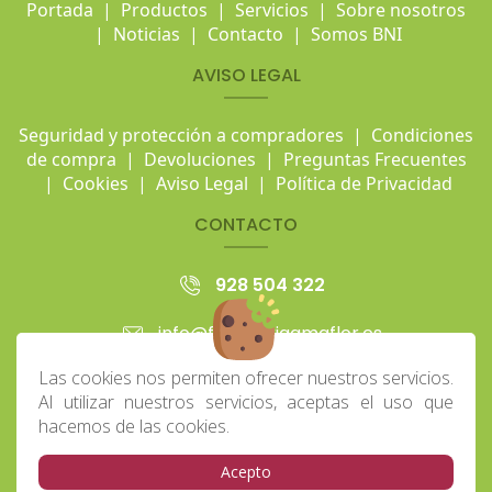
Portada
|
Productos
|
Servicios
|
Sobre nosotros
|
Noticias
|
Contacto
|
Somos BNI
AVISO LEGAL
Seguridad y protección a compradores
|
Condiciones
de compra
|
Devoluciones
|
Preguntas Frecuentes
|
Cookies
|
Aviso Legal
|
Política de Privacidad
CONTACTO
928 504 322
info@floristeriaamaflor.es
Las cookies nos permiten ofrecer nuestros servicios.
Avd. Escaleritas 161 (Los Tarahales)
Al utilizar nuestros servicios, aceptas el uso que
hacemos de las cookies.
Lunes-Viernes: 8:00 - 20:00h
Sábado: 8:00 - 14:00h
Acepto
Domingo: 8:00 - 13:30h